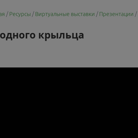
ая
/
Ресурсы
/
Виртуальные выставки
/
Презентации
родного крыльца