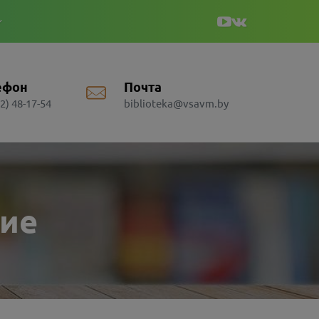
ефон
Почта
2) 48-17-54
biblioteka@vsavm.by