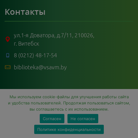
Контакты
ул.1-я Доватора, д.7/11, 210026,
г. Витебск
8 (0212) 48-17-54
biblioteka@vsavm.by
Мы используем cookie-файлы для улучшения работы сайта
и удобства пользователей. Продолжая пользоваться сайтом,
вы соглашаетесь с их использованием.
Согласен
Не согласен
Sc
© 2026 Библиотека УО ВГАВМ.
Все права защищены.
Политике конфиденциальности